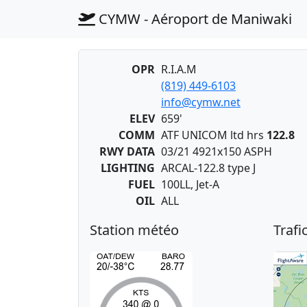
CYMW - Aéroport de Maniwaki
OPR
R.I.A.M
(819) 449-6103
info@cymw.net
ELEV
659'
COMM
ATF UNICOM ltd hrs
122.8
RWY DATA
03/21 4921x150 ASPH
LIGHTING
ARCAL-122.8 type J
FUEL
100LL, Jet-A
OIL
ALL
Station météo
Trafi